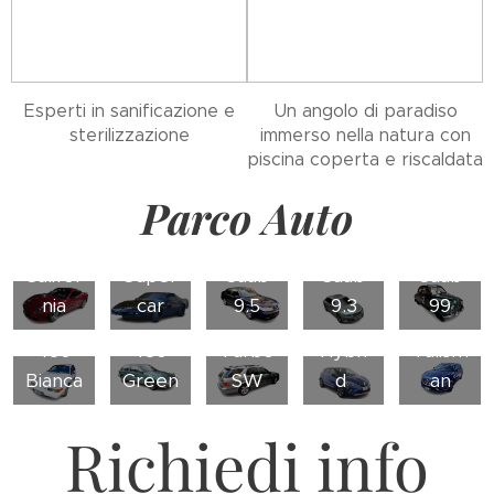
Esperti in sanificazione e
Un angolo di paradiso
sterilizzazione
immerso nella natura con
piscina coperta e riscaldata
Parco Auto
Ferrar
Renau
i
Kitt
l
Califor
Super
Saab
Saab
Saab
Saab
Captu
Renau
nia
car
9.5
9.3
99
Volvo
Volvo
9.5
r
lt
480
480
Turbo
Hybri
Talism
Bianca
Green
SW
d
an
Richiedi info