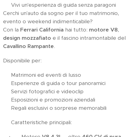
🔥 Vivi un'esperienza di guida senza paragoni
Cerchi un'auto da sogno per il tuo matrimonio,
evento o weekend indimenticabile?
Con la
Ferrari California
hai tutto:
motore V8
,
design mozzafiato
e il fascino intramontabile del
Cavallino Rampante
.
Disponibile per:
✅ Matrimoni ed eventi di lusso
✅ Esperienze di guida o tour panoramici
✅ Servizi fotografici e videoclip
✅ Esposizioni e promozioni aziendali
✅ Regali esclusivi o sorprese memorabili
🏁 Caratteristiche principali:
Motore
V8 4.3L
– oltre
460 CV di pura